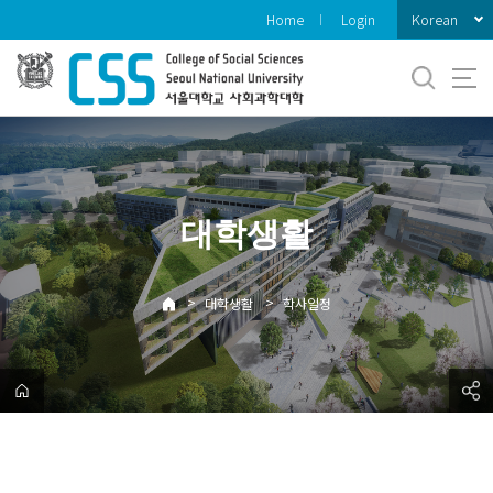
바
Korean
Home
Login
로
가
기
메
뉴
대학생활
>
>
대학생활
학사일정