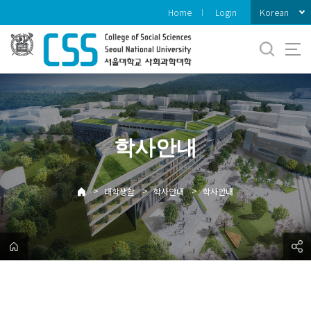
바
Korean
Home
Login
로
가
기
메
뉴
학사안내
>
>
>
대학생활
학사안내
학사안내