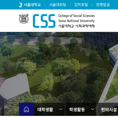
바
서울대학교
서울대포털
입학포털
증명발급
로
가
기
메
뉴
대학생활
학생활동
편의시설