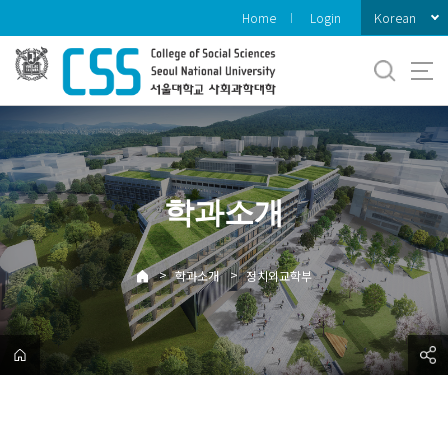
바
Korean
Home
Login
로
가
기
메
뉴
학과소개
>
>
학과소개
정치외교학부