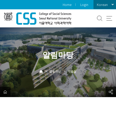
바
Korean
Home
Login
로
가
기
메
뉴
알림마당
>
>
알림마당
자료실